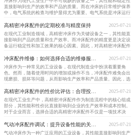
冲床作为现代工业生产中不可或缺的设备之一，其性能和稳定性
直接影响到生产的效率和产品的质量。而在冲床的日常维护保养
中，电气系统的检查与维护显得尤为重要。电气系统是冲床运行
的核心部分，它不仅负责驱动设备，还承担着控制、保护和信号
2025-07-21
传输等关键功能。因此，对冲床电气系统的定期检查和科学维
高精密冲床配件的定期校准与精度保持
护，不仅可以延长设备寿...
在现代工业制造领域，高精密冲床作为关键设备之一，其性能直
接影响到产品的质量和生产效率。而冲床配件的精度更是决定设
备运行稳定性和加工效果的核心因素。因此，对高精密冲床配件
进行定期校准和维护，不仅是保障设备正常运转的必要措施，更
2025-07-21
是确保产品一致性和可靠性的关键环节。冲床配件的精度会随着
冲床配件维修：如何选择合适的维修服务商
使用时间的增长而逐渐...
冲床作为一种常见的工业设备，在现代制造业中扮演着重要角
色。然而，随着使用时间的增加或操作不当，冲床配件难免会出
现磨损、损坏等问题，从而影响生产效率和产品质量。因此，选
择一家合适的维修服务商显得尤为重要。正确的选择不仅能够延
2025-07-21
长设备寿命，还能为企业节省大量成本。在挑选冲床配件维修服
高精密冲床配件的性价比评估：合理投资的关
务商时，企业需要综合考...
在现代工业生产中，高精密冲床配件作为制造流程中的核心组成
部分，其性能和性价比直接影响到企业的生产效率和成本控制。
对于企业而言，选择合适的高精密冲床配件不仅是一项技术决
策，更是一种战略投资。然而，在琳琅满目的市场选项中，如何
2025-07-21
评估这些配件的性价比，成为许多企业面临的难题。本文将从多
气动冲床配件调试：提升设备性能的关键步骤
个角度深入探讨这一问题...
气动冲床作为一种广泛应用的工业设备，其性能直接影响到生产