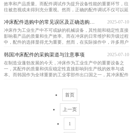
效率和产品质量。而配件调试作为提升设备性能的重要环节，往
往被忽视或未得到充分重视。然而，正确的配件调试不仅可以延
长设备使用寿命，还能显著提高生产效率，减少故障率。因此，
2025-07-10
了解并掌握气动冲床配件调试的关键步骤，对于每一位操作人员
冲床配件选购中的常见误区及正确选购策略
来说都至关重要。在开...
冲床作为工业生产中不可或缺的机械设备，其性能和稳定性直接
影响着产品的质量和生产效率。而在冲床的日常维护和升级过程
中，配件的选择显得尤为重要。然而，在实际操作中，许多用户
在选购冲床配件时常常陷入一些误区，导致设备性能下降、使用
2025-07-10
寿命缩短甚至引发安全隐患。本文将深入探讨这些常见误区，并
韩国冲床配件的采购渠道与注意事项
提供科学合理的选购策...
在制造业蓬勃发展的今天，冲床作为工业生产中的重要设备之
一，其配件的质量和供应稳定性直接影响到生产线的效率与成
本。而韩国作为全球重要的工业零部件出口国之一，其冲床配件
在市场上具有较高的认可度。然而，对于想要从韩国采购冲床配
件的企业或个人来说，了解采购渠道以及相关的注意事项显得尤
为重要。韩国的冲床配件行...
首页
上一页
1